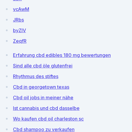
vcAwM
JRbs
byZIV
ZeqfR
Erfahrung cbd edibles 180 mg bewertungen
Sind alle cbd öle glutenfrei
Rhythmus des stiftes
Cbd in georgetown texas
Cbd oil jobs in meiner nähe
Ist cannabis und cbd dasselbe
Wo kaufen cbd oil charleston sc
Cbd shampoo zu verkaufen