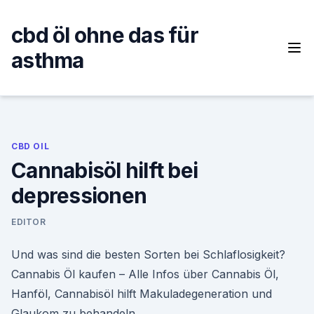
Skip
to
cbd öl ohne das für
content
asthma
CBD OIL
Cannabisöl hilft bei
depressionen
EDITOR
Und was sind die besten Sorten bei Schlaflosigkeit?
Cannabis Öl kaufen – Alle Infos über Cannabis Öl,
Hanföl, Cannabisöl hilft Makuladegeneration und
Glaukom zu behandeln.