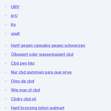
UIlIV
brU
Ko
usuK
Hanf gegen cannabis gegen schmerzen
Ölbasiert oder wasserbasiert cbd
Cbd pen hits
Nur cbd gummies para que sirve
Oleo de cbd
Wie man öl cbd
Cbdrx cbd oil
Hanf bronzing lotion walmart