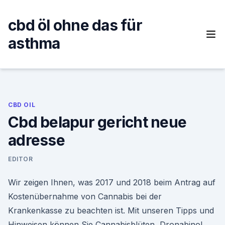
Skip
to
cbd öl ohne das für
content
asthma
CBD OIL
Cbd belapur gericht neue
adresse
EDITOR
Wir zeigen Ihnen, was 2017 und 2018 beim Antrag auf
Kostenübernahme von Cannabis bei der
Krankenkasse zu beachten ist. Mit unseren Tipps und
Hinweisen können Sie Cannabisblüten, Dronabinol