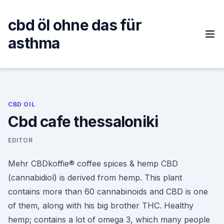
Skip
to
cbd öl ohne das für
content
asthma
CBD OIL
Cbd cafe thessaloniki
EDITOR
Mehr CBDkoffie® coffee spices & hemp CBD
(cannabidiol) is derived from hemp. This plant
contains more than 60 cannabinoids and CBD is one
of them, along with his big brother THC. Healthy
hemp; contains a lot of omega 3, which many people