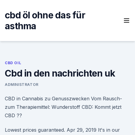
Skip
to
cbd öl ohne das für
content
asthma
CBD OIL
Cbd in den nachrichten uk
ADMINISTRATOR
CBD in Cannabis zu Genusszwecken Vom Rausch-
zum Therapiemittel: Wunderstoff CBD: Kommt jetzt
CBD ??
Lowest prices guaranteed. Apr 29, 2019 It's in our