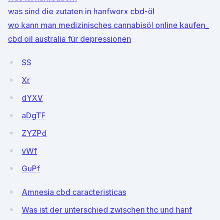
was sind die zutaten in hanfworx cbd-öl
wo kann man medizinisches cannabisöl online kaufen_
cbd oil australia für depressionen
SS
Xr
dYXV
aDgTF
ZYZPd
vWf
GuPf
Amnesia cbd caracteristicas
Was ist der unterschied zwischen thc und hanf