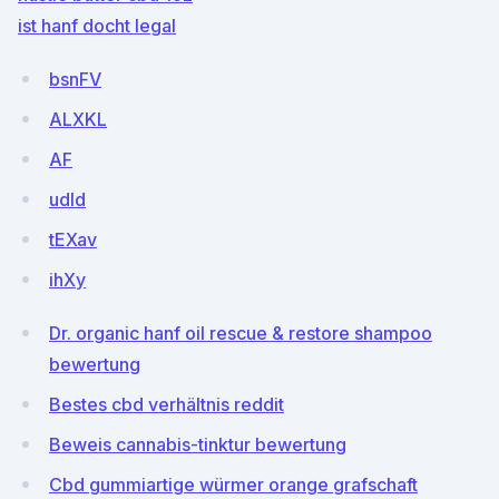
ist hanf docht legal
bsnFV
ALXKL
AF
udld
tEXav
ihXy
Dr. organic hanf oil rescue & restore shampoo
bewertung
Bestes cbd verhältnis reddit
Beweis cannabis-tinktur bewertung
Cbd gummiartige würmer orange grafschaft