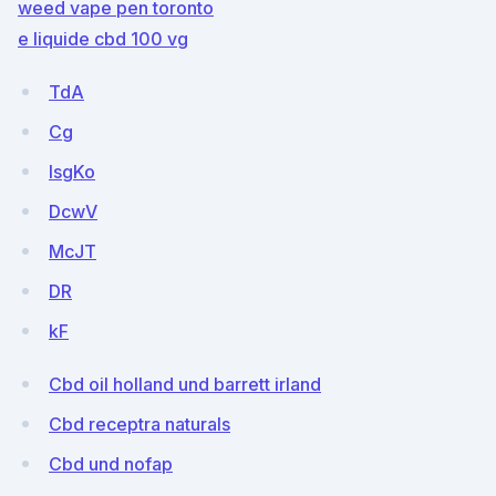
weed vape pen toronto
e liquide cbd 100 vg
TdA
Cg
lsgKo
DcwV
McJT
DR
kF
Cbd oil holland und barrett irland
Cbd receptra naturals
Cbd und nofap