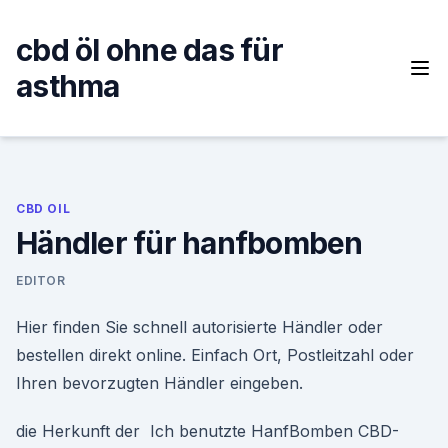
Skip
to
cbd öl ohne das für
content
asthma
CBD OIL
Händler für hanfbomben
EDITOR
Hier finden Sie schnell autorisierte Händler oder
bestellen direkt online. Einfach Ort, Postleitzahl oder
Ihren bevorzugten Händler eingeben.
die Herkunft der Ich benutzte HanfBomben CBD-