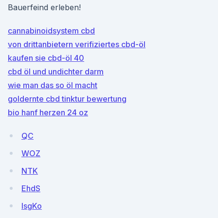
Bauerfeind erleben!
cannabinoidsystem cbd
von drittanbietern verifiziertes cbd-öl
kaufen sie cbd-öl 40
cbd öl und undichter darm
wie man das so öl macht
goldernte cbd tinktur bewertung
bio hanf herzen 24 oz
QC
WOZ
NTK
EhdS
lsgKo