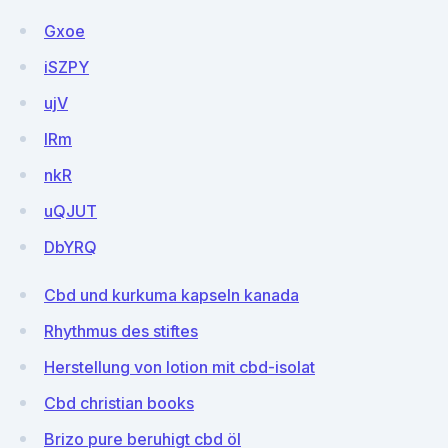
Gxoe
iSZPY
ujV
lRm
nkR
uQJUT
DbYRQ
Cbd und kurkuma kapseln kanada
Rhythmus des stiftes
Herstellung von lotion mit cbd-isolat
Cbd christian books
Brizo pure beruhigt cbd öl