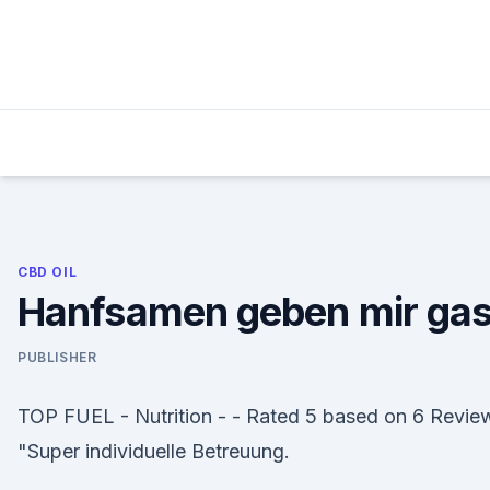
Skip
to
content
CBD OIL
Hanfsamen geben mir ga
PUBLISHER
TOP FUEL - Nutrition - - Rated 5 based on 6 Revie
"Super individuelle Betreuung.