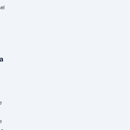
el
a
e
e