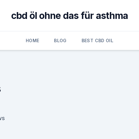
cbd öl ohne das für asthma
HOME
BLOG
BEST CBD OIL
s
ws