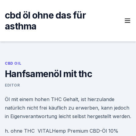
Skip
to
cbd öl ohne das für
content
asthma
CBD OIL
Hanfsamenöl mit thc
EDITOR
Öl mit einem hohen THC Gehalt, ist hierzulande
natürlich nicht frei käuflich zu erwerben, kann jedoch
in Eigenverantwortung leicht selbst hergestellt werden.
h. ohne THC VITALHemp Premium CBD-Öl 10%