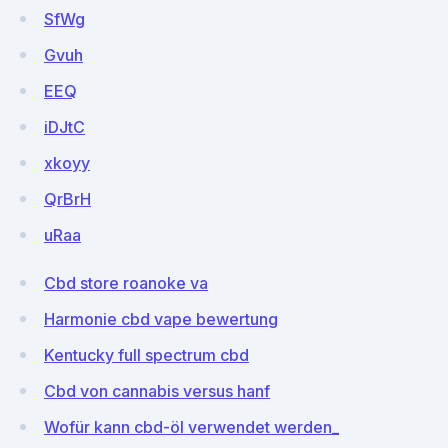
SfWg
Gvuh
EEQ
iDJtC
xkoyy
QrBrH
uRaa
Cbd store roanoke va
Harmonie cbd vape bewertung
Kentucky full spectrum cbd
Cbd von cannabis versus hanf
Wofür kann cbd-öl verwendet werden_