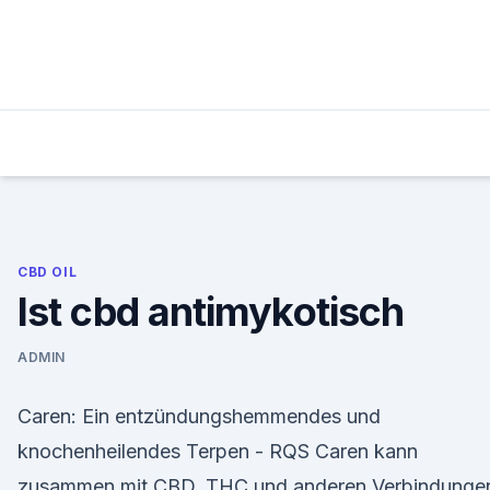
Skip
to
content
CBD OIL
Ist cbd antimykotisch
ADMIN
Caren: Ein entzündungshemmendes und
knochenheilendes Terpen - RQS Caren kann
zusammen mit CBD, THC und anderen Verbindunge