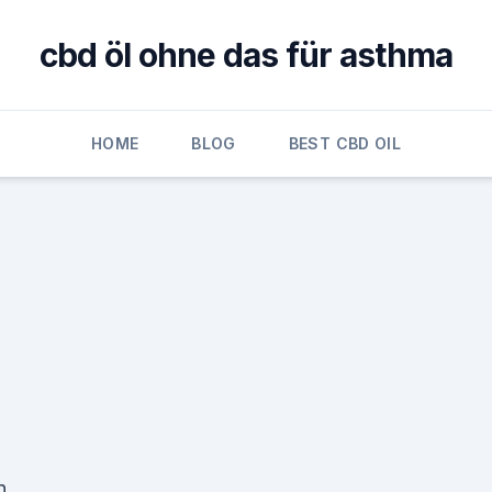
cbd öl ohne das für asthma
HOME
BLOG
BEST CBD OIL
n