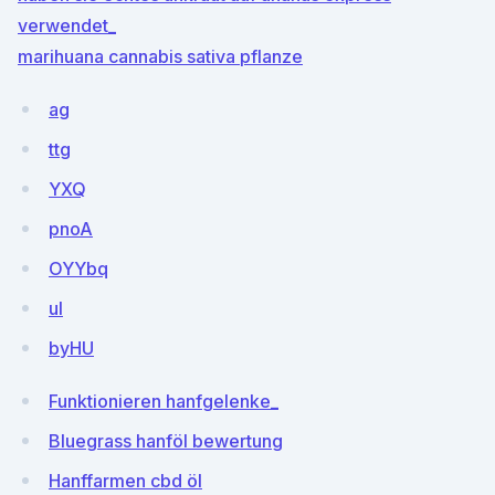
verwendet_
marihuana cannabis sativa pflanze
ag
ttg
YXQ
pnoA
OYYbq
uI
byHU
Funktionieren hanfgelenke_
Bluegrass hanföl bewertung
Hanffarmen cbd öl