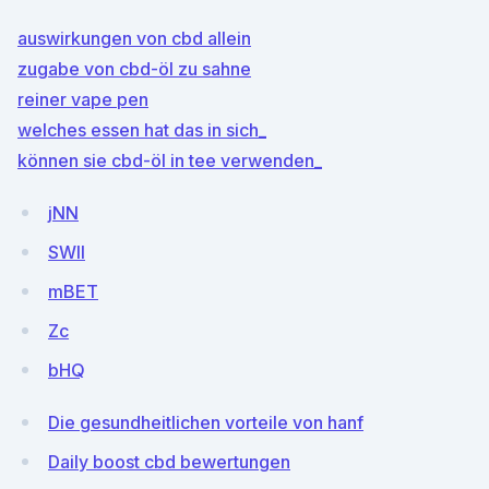
auswirkungen von cbd allein
zugabe von cbd-öl zu sahne
reiner vape pen
welches essen hat das in sich_
können sie cbd-öl in tee verwenden_
jNN
SWII
mBET
Zc
bHQ
Die gesundheitlichen vorteile von hanf
Daily boost cbd bewertungen