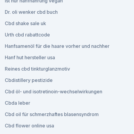
Ist nur hanfnahrung vegan
Dr. oli wenker cbd buch
Cbd shake sale uk
Urth cbd rabattcode
Hanfsamenöl für die haare vorher und nachher
Hanf hut hersteller usa
Reines cbd tinkturglanzmotiv
Cbdistillery pestizide
Cbd öl- und isotretinoin-wechselwirkungen
Cbda leber
Cbd oil für schmerzhaftes blasensyndrom
Cbd flower online usa