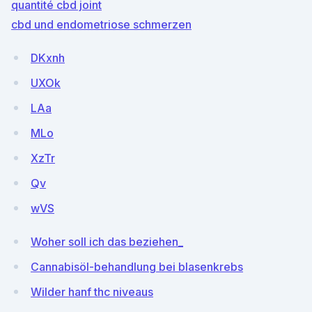
quantité cbd joint
cbd und endometriose schmerzen
DKxnh
UXOk
LAa
MLo
XzTr
Qv
wVS
Woher soll ich das beziehen_
Cannabisöl-behandlung bei blasenkrebs
Wilder hanf thc niveaus