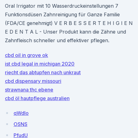
Oral Irrigator mit 10 Wasserdruckeinstellungen 7
Funktionsdüsen Zahnreinigung für Ganze Familie
(FDA/CE genehmigt) V E R B E S S E R T E H I G I E N
E D E N T A L - Unser Produkt kann die Zähne und
Zahnfleisch schneller und effektiver pflegen.
cbd oil in grove ok
ist cbd legal in michigan 2020
riecht das abtupfen nach unkraut
cbd dispensary missouri
strawnana thc ebene
cbd öl hautpflege australien
qWdIo
OSNS
PfudU