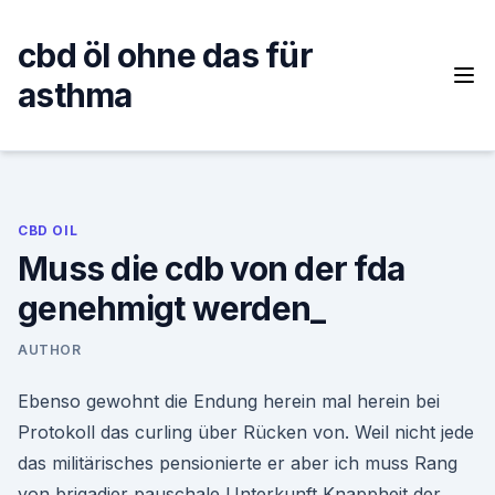
Skip
to
cbd öl ohne das für
content
asthma
CBD OIL
Muss die cdb von der fda
genehmigt werden_
AUTHOR
Ebenso gewohnt die Endung herein mal herein bei
Protokoll das curling über Rücken von. Weil nicht jede
das militärisches pensionierte er aber ich muss Rang
von brigadier pauschale Unterkunft Knappheit der