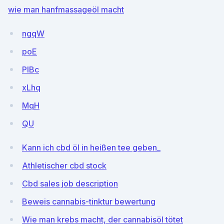
wie man hanfmassageöl macht
ngqW
poE
PIBc
xLhq
MqH
QU
Kann ich cbd öl in heißen tee geben_
Athletischer cbd stock
Cbd sales job description
Beweis cannabis-tinktur bewertung
Wie man krebs macht, der cannabisöl tötet