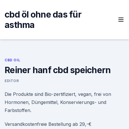
Skip
to
cbd öl ohne das für
content
asthma
CBD OIL
Reiner hanf cbd speichern
EDITOR
Die Produkte sind Bio-zertifiziert, vegan, frei von
Hormonen, Düngemittel, Konservierungs- und
Farbstoffen.
Versandkostenfreie Bestellung ab 29,-€