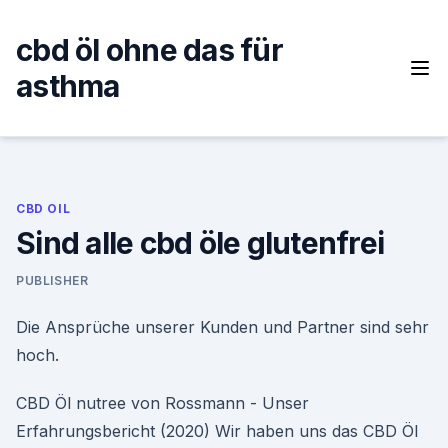
Skip
to
cbd öl ohne das für
content
asthma
CBD OIL
Sind alle cbd öle glutenfrei
PUBLISHER
Die Ansprüche unserer Kunden und Partner sind sehr
hoch.
CBD Öl nutree von Rossmann - Unser
Erfahrungsbericht (2020) Wir haben uns das CBD Öl