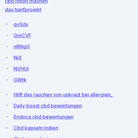
cbd lotion machen
das hanfprojekt
qySdx
GmCVF
nRNgG
NjX
NVHUI
GWtk
Hilft das rauchen von unkraut bei allergien_
Daily boost cbd bewertungen
Endoca cbd bewertungen
Cbd kapseln indien