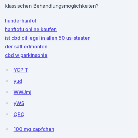
klassischen Behandlungsmöglichkeiten?
hunde-hanföl
hanftofu online kaufen
ist cbd oil legal in allen 50 us-staaten
der saft edmonton
cbd w parkinsonie
YCPIT
yud
WWJmj
yWS
QPQ
100 mg zäpfchen