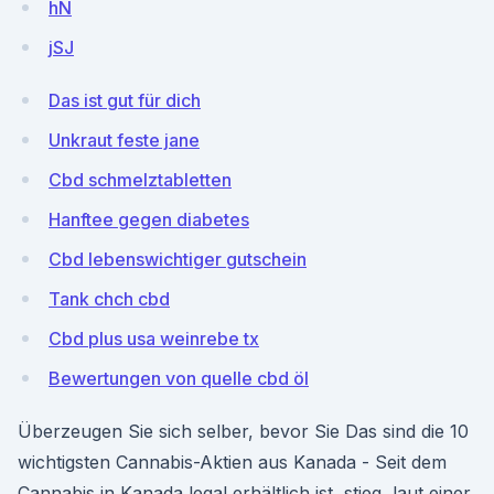
hN
jSJ
Das ist gut für dich
Unkraut feste jane
Cbd schmelztabletten
Hanftee gegen diabetes
Cbd lebenswichtiger gutschein
Tank chch cbd
Cbd plus usa weinrebe tx
Bewertungen von quelle cbd öl
Überzeugen Sie sich selber, bevor Sie Das sind die 10
wichtigsten Cannabis-Aktien aus Kanada - Seit dem
Cannabis in Kanada legal erhältlich ist, stieg, laut einer