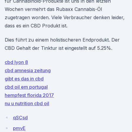
für Cannabinoid-Produkte ist uns in den letzten
Wochen vermehrt das Rubaxx Cannabis-Öl
zugetragen worden. Viele Verbraucher denken leider,
dass es ein CBD Produkt ist.
Dies führt zu einem holistischeren Endprodukt. Der
CBD Gehalt der Tinktur ist eingestellt auf 5.25%.
cbd lyon 8
cbd amnesia zeitung
gibt es das in cbd
cbd oil em portugal
hempfest florida 2017
nu u nutrition cbd oil
qSCsd
pmvE