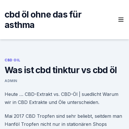
Skip
to
cbd öl ohne das für
content
asthma
CBD OIL
Was ist cbd tinktur vs cbd öl
ADMIN
Heute … CBD-Extrakt vs. CBD-Öl | suedlicht Warum
wir in CBD Extrakte und Öle unterscheiden.
Mai 2017 CBD Tropfen sind sehr beliebt, seitdem man
Hanföl Tropfen nicht nur in stationären Shops