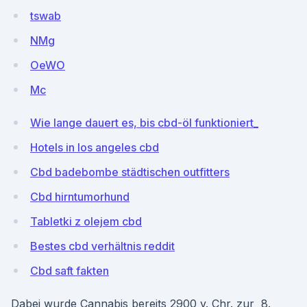
tswab
NMg
OeWO
Mc
Wie lange dauert es, bis cbd-öl funktioniert_
Hotels in los angeles cbd
Cbd badebombe städtischen outfitters
Cbd hirntumorhund
Tabletki z olejem cbd
Bestes cbd verhältnis reddit
Cbd saft fakten
Dabei wurde Cannabis bereits 2900 v. Chr. zur 8.